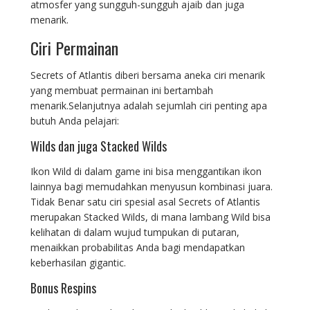
atmosfer yang sungguh-sungguh ajaib dan juga
menarik.
Ciri Permainan
Secrets of Atlantis diberi bersama aneka ciri menarik
yang membuat permainan ini bertambah
menarik.Selanjutnya adalah sejumlah ciri penting apa
butuh Anda pelajari:
Wilds dan juga Stacked Wilds
Ikon Wild di dalam game ini bisa menggantikan ikon
lainnya bagi memudahkan menyusun kombinasi juara.
Tidak Benar satu ciri spesial asal Secrets of Atlantis
merupakan Stacked Wilds, di mana lambang Wild bisa
kelihatan di dalam wujud tumpukan di putaran,
menaikkan probabilitas Anda bagi mendapatkan
keberhasilan gigantic.
Bonus Respins