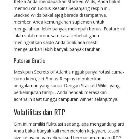
Ketika Anda mendapatkan Stacked Wilds, Anda bakal
memicu ciri Bonus Respins.Sepanjang respin ini,
Stacked Wilds bakal ajeg berada di tempatnya,
memberi Anda kemungkinan suplemen untuk
mengalahkan lebih banyak melimpah bonus. Feature ini
ialah salah nomor satu cara terhebat guna
meningkatkan saldo Anda tidak ada mesti
mengeluarkan lebih banyak banyak taruhan.
Putaran Gratis
Meskipun Secrets of Atlantis nggak punya rotasi cuma-
cuma kuno, ciri Bonus Respins memberikan
pengalaman yang sama. Dengan Stacked Wilds yang
berkelanjutan tampil, Anda hendak merasakan
adrenalin saat tunggu campuran winner selanjutnya.
Volatilitas dan RTP
Gim ini memiliki fluktuasi sedang, apa mengandung arti
Anda bakal banyak kali memperoleh kejayaan, tetapi
size kejayaan yang dimaksud bermacam-macam.RTP