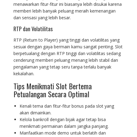
menawarkan fitur-fitur ini biasanya lebih disukai karena
memberi lebih banyak peluang meraih kemenangan
dan sensasi yang lebih besar.
RTP dan Volatilitas
RTP (Return to Player) yang tinggi dan volatilitas yang
sesuai dengan gaya bermain kamu sangat penting. Slot
berpetualang dengan RTP tinggi dan volatilitas sedang
cenderung memberi peluang menang lebih stabil dan
pengalaman yang tetap seru tanpa terlalu banyak
kekalahan.
Tips Menikmati Slot Bertema
Petualangan Secara Optimal
Kenali tema dan fitur-fitur bonus pada slot yang
akan dimainkan.
Kelola bankroll dengan bijak agar tetap bisa
menikmati permainan dalam jangka panjang.
Manfaatkan mode demo untuk berlatih dan