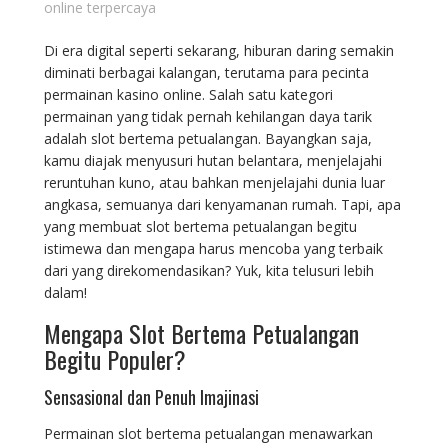
online terpercaya
Di era digital seperti sekarang, hiburan daring semakin
diminati berbagai kalangan, terutama para pecinta
permainan kasino online. Salah satu kategori
permainan yang tidak pernah kehilangan daya tarik
adalah slot bertema petualangan. Bayangkan saja,
kamu diajak menyusuri hutan belantara, menjelajahi
reruntuhan kuno, atau bahkan menjelajahi dunia luar
angkasa, semuanya dari kenyamanan rumah. Tapi, apa
yang membuat slot bertema petualangan begitu
istimewa dan mengapa harus mencoba yang terbaik
dari yang direkomendasikan? Yuk, kita telusuri lebih
dalam!
Mengapa Slot Bertema Petualangan
Begitu Populer?
Sensasional dan Penuh Imajinasi
Permainan slot bertema petualangan menawarkan