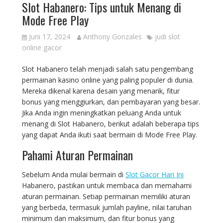
Slot Habanero: Tips untuk Menang di
Mode Free Play
Juni 17, 2024
Anthony Gonzales
judi slot
online gacor
Slot Habanero telah menjadi salah satu pengembang
permainan kasino online yang paling populer di dunia.
Mereka dikenal karena desain yang menarik, fitur
bonus yang menggiurkan, dan pembayaran yang besar.
Jika Anda ingin meningkatkan peluang Anda untuk
menang di Slot Habanero, berikut adalah beberapa tips
yang dapat Anda ikuti saat bermain di Mode Free Play.
Pahami Aturan Permainan
Sebelum Anda mulai bermain di
Slot Gacor Hari Ini
Habanero, pastikan untuk membaca dan memahami
aturan permainan. Setiap permainan memiliki aturan
yang berbeda, termasuk jumlah payline, nilai taruhan
minimum dan maksimum, dan fitur bonus yang