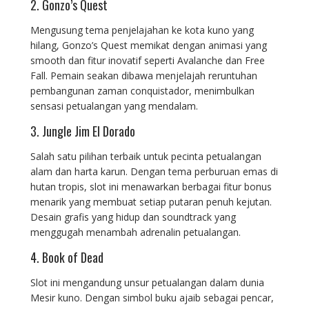
2. Gonzo’s Quest
Mengusung tema penjelajahan ke kota kuno yang
hilang, Gonzo’s Quest memikat dengan animasi yang
smooth dan fitur inovatif seperti Avalanche dan Free
Fall. Pemain seakan dibawa menjelajah reruntuhan
pembangunan zaman conquistador, menimbulkan
sensasi petualangan yang mendalam.
3. Jungle Jim El Dorado
Salah satu pilihan terbaik untuk pecinta petualangan
alam dan harta karun. Dengan tema perburuan emas di
hutan tropis, slot ini menawarkan berbagai fitur bonus
menarik yang membuat setiap putaran penuh kejutan.
Desain grafis yang hidup dan soundtrack yang
menggugah menambah adrenalin petualangan.
4. Book of Dead
Slot ini mengandung unsur petualangan dalam dunia
Mesir kuno. Dengan simbol buku ajaib sebagai pencar,