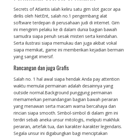
Secrets of Atlantis ialah keliru satu gim slot gacor apa
dirilis oleh NetEnt, salah no.1 pengembang alat
software terdepan di perusahaan judi di internet. Gim
ini mengirim pelaku ke di dalam dunia bagian bawah
samudra siapa penuh sesak misteri serta keindahan.
Serta ilustrasi siapa memukau dan juga akibat vokal
siapa memikat, game ini memberikan kejadian bermain
yang sangat imersif.
Rancangan dan juga Grafis
Salah no. 1 hal awal siapa hendak Anda pay attention
waktu memulai permainan adalah desainnya yang
outside normal.Background punggung permainan
memamerkan pemandangan bagian bawah perairan
yang menawan serta macam warna bercahaya dan
rincian siapa smooth. Simbol-simbol di dalam gim ini
terdiri sebab aneka unsur mitologis, meliputi makhluk
perairan, artefak tua, dan karakter-karakter legendaris.
Segala unsur ini digabungkan bagi menciptakan