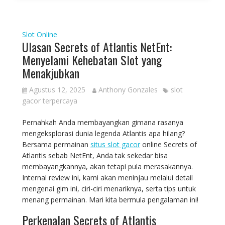
Slot Online
Ulasan Secrets of Atlantis NetEnt:
Menyelami Kehebatan Slot yang
Menakjubkan
Agustus 12, 2025
Anthony Gonzales
slot
gacor terpercaya
Pernahkah Anda membayangkan gimana rasanya
mengeksplorasi dunia legenda Atlantis apa hilang?
Bersama permainan
situs slot gacor
online Secrets of
Atlantis sebab NetEnt, Anda tak sekedar bisa
membayangkannya, akan tetapi pula merasakannya.
Internal review ini, kami akan meninjau melalui detail
mengenai gim ini, ciri-ciri menariknya, serta tips untuk
menang permainan. Mari kita bermula pengalaman ini!
Perkenalan Secrets of Atlantis