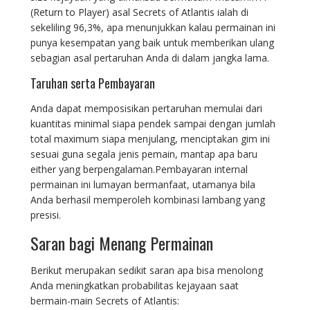
(Return to Player) asal Secrets of Atlantis ialah di
sekeliling 96,3%, apa menunjukkan kalau permainan ini
punya kesempatan yang baik untuk memberikan ulang
sebagian asal pertaruhan Anda di dalam jangka lama.
Taruhan serta Pembayaran
Anda dapat memposisikan pertaruhan memulai dari
kuantitas minimal siapa pendek sampai dengan jumlah
total maximum siapa menjulang, menciptakan gim ini
sesuai guna segala jenis pemain, mantap apa baru
either yang berpengalaman.Pembayaran internal
permainan ini lumayan bermanfaat, utamanya bila
Anda berhasil memperoleh kombinasi lambang yang
presisi.
Saran bagi Menang Permainan
Berikut merupakan sedikit saran apa bisa menolong
Anda meningkatkan probabilitas kejayaan saat
bermain-main Secrets of Atlantis: