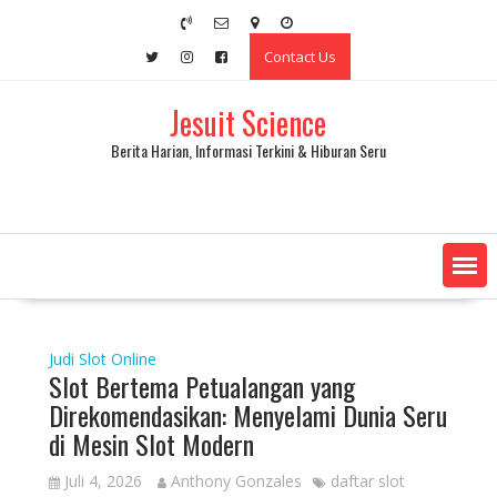
Skip
to
Contact Us
content
Jesuit Science
Berita Harian, Informasi Terkini & Hiburan Seru
Judi Slot Online
Slot Bertema Petualangan yang
Direkomendasikan: Menyelami Dunia Seru
di Mesin Slot Modern
Juli 4, 2026
Anthony Gonzales
daftar slot