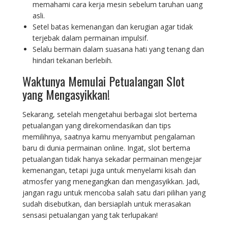
memahami cara kerja mesin sebelum taruhan uang
asli.
Setel batas kemenangan dan kerugian agar tidak
terjebak dalam permainan impulsif.
Selalu bermain dalam suasana hati yang tenang dan
hindari tekanan berlebih.
Waktunya Memulai Petualangan Slot
yang Mengasyikkan!
Sekarang, setelah mengetahui berbagai slot bertema
petualangan yang direkomendasikan dan tips
memilihnya, saatnya kamu menyambut pengalaman
baru di dunia permainan online. Ingat, slot bertema
petualangan tidak hanya sekadar permainan mengejar
kemenangan, tetapi juga untuk menyelami kisah dan
atmosfer yang menegangkan dan mengasyikkan. Jadi,
jangan ragu untuk mencoba salah satu dari pilihan yang
sudah disebutkan, dan bersiaplah untuk merasakan
sensasi petualangan yang tak terlupakan!