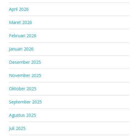
April 2026
Maret 2026
Februari 2026
Januari 2026
Desember 2025
November 2025
Oktober 2025
September 2025
Agustus 2025
Juli 2025