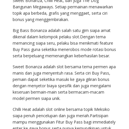
Sweet Bonanza, Chilli Heat, dan juga The Dog
Bangunan Megaways. Setiap permainan menawarkan
topik apa berbeda, grafis yang menggaet, serta ciri
bonus yang menggembirakan.
Big Bass Bonanza adalah salah satu gim siapa amat
dikenal dalam kelompok pelaku slot.Dengan tema
memancing siapa seru, pelaku bisa menikmati feature
Buy Pass guna seketika menerobos mode rotasi bonus
serta berpeluang memenangkan keberhasilan besar.
Sweet Bonanza adalah slot bersama tema permen apa
manis dan juga menyentuh rasa. Serta ciri Buy Pass,
pemain dapat seketika masuki ke gaya giliran bonus
dengan menyetor biaya spesifik dan juga mengalami
keseruan bermain-main serta bermacam-macam
model permen siapa unik.
Chilli Heat adalah slot online bersama topik Meksiko
siapa penuh pencelupan dan juga meriah.Partisipan
mampu menggunakan Fitur Buy Pass bagi immediately
enter ke gaya bonus serta punya kemungkinan untuk