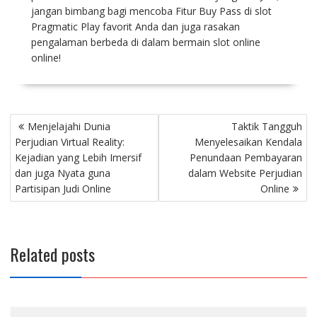
jangan bimbang bagi mencoba Fitur Buy Pass di slot
Pragmatic Play favorit Anda dan juga rasakan
pengalaman berbeda di dalam bermain slot online
online!
Navigasi
Menjelajahi Dunia
Taktik Tangguh
pos
Perjudian Virtual Reality:
Menyelesaikan Kendala
Kejadian yang Lebih Imersif
Penundaan Pembayaran
dan juga Nyata guna
dalam Website Perjudian
Partisipan Judi Online
Online
Related posts