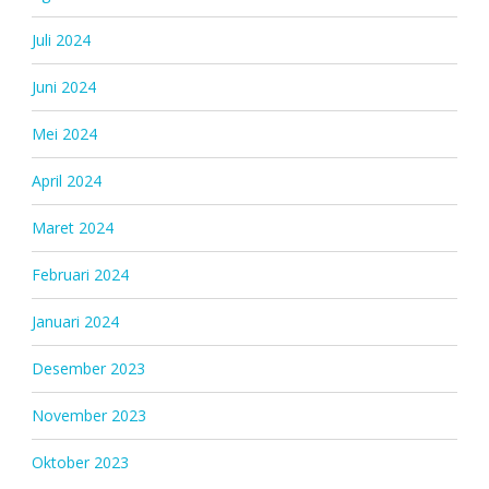
Juli 2024
Juni 2024
Mei 2024
April 2024
Maret 2024
Februari 2024
Januari 2024
Desember 2023
November 2023
Oktober 2023