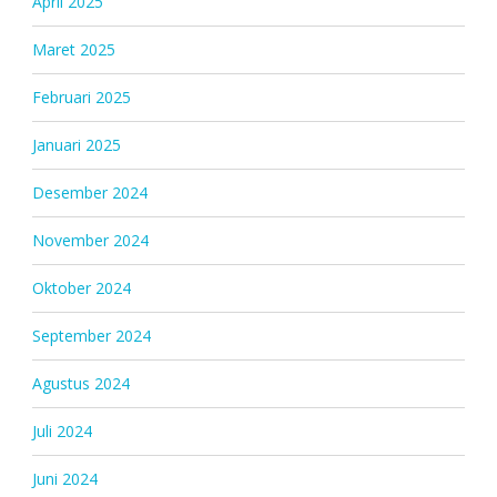
April 2025
Maret 2025
Februari 2025
Januari 2025
Desember 2024
November 2024
Oktober 2024
September 2024
Agustus 2024
Juli 2024
Juni 2024