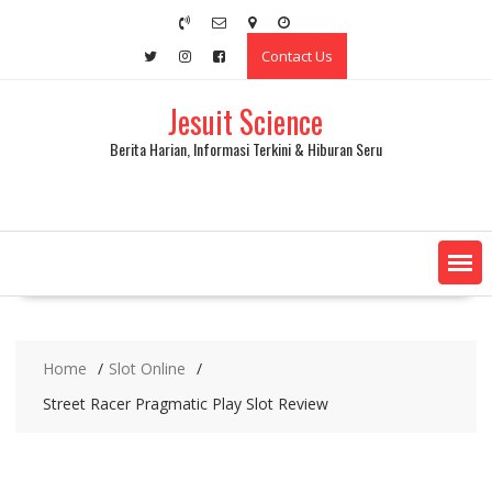
Skip
to
Contact Us
content
Jesuit Science
Berita Harian, Informasi Terkini & Hiburan Seru
Home
Slot Online
Street Racer Pragmatic Play Slot Review