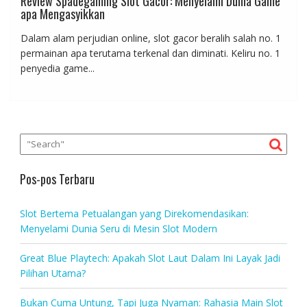
Review Spadegaming Slot Gacor: Menyelami Dunia Game
apa Mengasyikkan
Dalam alam perjudian online, slot gacor beralih salah no. 1
permainan apa terutama terkenal dan diminati. Keliru no. 1
penyedia game...
Pos-pos Terbaru
Slot Bertema Petualangan yang Direkomendasikan:
Menyelami Dunia Seru di Mesin Slot Modern
Great Blue Playtech: Apakah Slot Laut Dalam Ini Layak Jadi
Pilihan Utama?
Bukan Cuma Untung, Tapi Juga Nyaman: Rahasia Main Slot