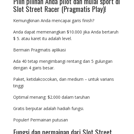
Pilih pilihan Anda pilot dan mulai sport di
Slot Street Racer (Pragmatis Play)!
Kemungkinan Anda mencapai garis finish?
Anda dapat memenangkan $10.000 jika Anda bertaruh
$ 5. atau karet itu adalah level.
Bermain Pragmatis aplikasi
Ada 40 tetap mengimbangi rentang dan 5 gulungan
dengan 4 garis besar.
Paket, ketidakcocokan, dan medium – untuk varians
tinggi
Optimal menang: $2.000 dalam taruhan
Gratis berputar adalah hadiah fungsi.
Populer! Permainan putusan
Fungsi dan permainan dari Slot Street