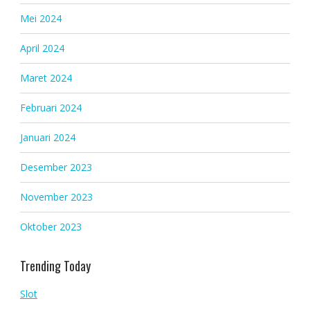
Mei 2024
April 2024
Maret 2024
Februari 2024
Januari 2024
Desember 2023
November 2023
Oktober 2023
Trending Today
Slot