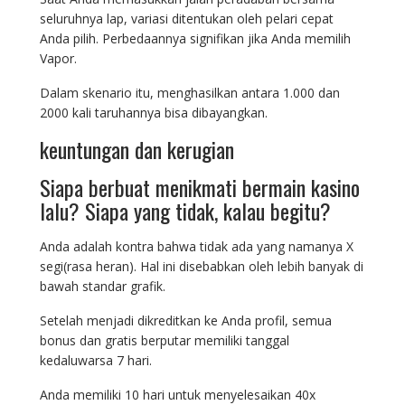
seluruhnya lap, variasi ditentukan oleh pelari cepat
Anda pilih. Perbedaannya signifikan jika Anda memilih
Vapor.
Dalam skenario itu, menghasilkan antara 1.000 dan
2000 kali taruhannya bisa dibayangkan.
keuntungan dan kerugian
Siapa berbuat menikmati bermain kasino
lalu? Siapa yang tidak, kalau begitu?
Anda adalah kontra bahwa tidak ada yang namanya X
segi(rasa heran). Hal ini disebabkan oleh lebih banyak di
bawah standar grafik.
Setelah menjadi dikreditkan ke Anda profil, semua
bonus dan gratis berputar memiliki tanggal
kedaluwarsa 7 hari.
Anda memiliki 10 hari untuk menyelesaikan 40x