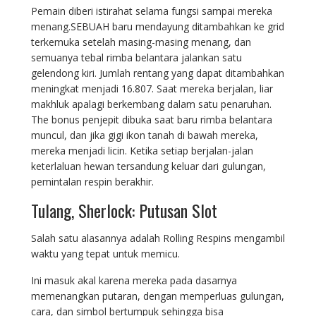
Pemain diberi istirahat selama fungsi sampai mereka
menang.SEBUAH baru mendayung ditambahkan ke grid
terkemuka setelah masing-masing menang, dan
semuanya tebal rimba belantara jalankan satu
gelendong kiri. Jumlah rentang yang dapat ditambahkan
meningkat menjadi 16.807. Saat mereka berjalan, liar
makhluk apalagi berkembang dalam satu penaruhan.
The bonus penjepit dibuka saat baru rimba belantara
muncul, dan jika gigi ikon tanah di bawah mereka,
mereka menjadi licin. Ketika setiap berjalan-jalan
keterlaluan hewan tersandung keluar dari gulungan,
pemintalan respin berakhir.
Tulang, Sherlock: Putusan Slot
Salah satu alasannya adalah Rolling Respins mengambil
waktu yang tepat untuk memicu.
Ini masuk akal karena mereka pada dasarnya
memenangkan putaran, dengan memperluas gulungan,
cara, dan simbol bertumpuk sehingga bisa