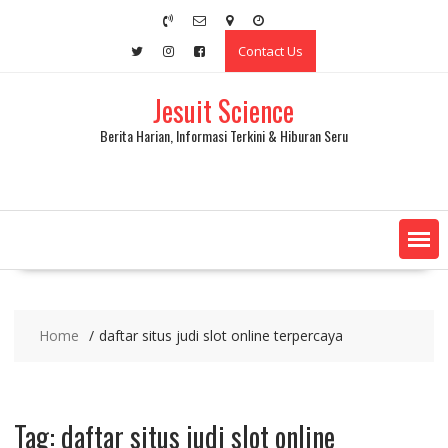
Skip
to
Contact Us
content
Jesuit Science
Berita Harian, Informasi Terkini & Hiburan Seru
Home
daftar situs judi slot online terpercaya
Tag:
daftar situs judi slot online