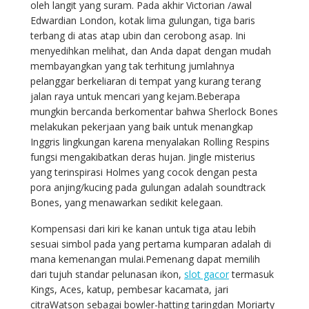
oleh langit yang suram. Pada akhir Victorian /awal
Edwardian London, kotak lima gulungan, tiga baris
terbang di atas atap ubin dan cerobong asap. Ini
menyedihkan melihat, dan Anda dapat dengan mudah
membayangkan yang tak terhitung jumlahnya
pelanggar berkeliaran di tempat yang kurang terang
jalan raya untuk mencari yang kejam.Beberapa
mungkin bercanda berkomentar bahwa Sherlock Bones
melakukan pekerjaan yang baik untuk menangkap
Inggris lingkungan karena menyalakan Rolling Respins
fungsi mengakibatkan deras hujan. Jingle misterius
yang terinspirasi Holmes yang cocok dengan pesta
pora anjing/kucing pada gulungan adalah soundtrack
Bones, yang menawarkan sedikit kelegaan.
Kompensasi dari kiri ke kanan untuk tiga atau lebih
sesuai simbol pada yang pertama kumparan adalah di
mana kemenangan mulai.Pemenang dapat memilih
dari tujuh standar pelunasan ikon,
slot gacor
termasuk
Kings, Aces, katup, pembesar kacamata, jari
citraWatson sebagai bowler-hatting taringdan Moriarty