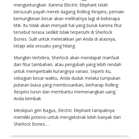
menguntungkan. Karena Electric Elephant telah
bersusah payah merek dagang Rolling Respins, pemain
kemungkinan besar akan melihatnya lagi di beberapa
titik. Itu tidak akan menjadi hal yang buruk karena fitur
tersebut terasa sedikit tidak terpenuhi di Sherlock
Bones. Sulit untuk meletakkan jari Anda di atasnya,
tetapi ada sesuatu yang hilang.
Mungkin Vertebra, Sherlock akan mendapat manfaat
dari fitur tambahan, atau pengubah yang lebih rendah
untuk memperbaiki kurangnya variasi. Seperti itu,
sebagian besar waktu, Anda duduk melalui tumpukan
putaran biasa yang membosankan, berharap Rolling
Respins turun dan membantu memenangkan uang
Anda kembali.
Meskipun gim Bagus, Electric Elephant tampaknya
memiliki potensi untuk mengekstrak lebih banyak dari
Sherlock Bones.…