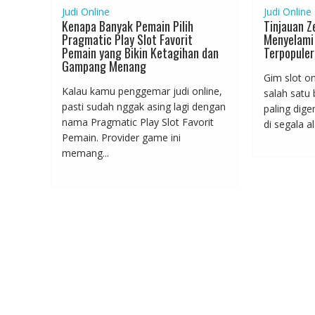
Judi Online
Judi Online
Kenapa Banyak Pemain Pilih
Tinjauan Ze
Pragmatic Play Slot Favorit
Menyelami
Pemain yang Bikin Ketagihan dan
Terpopuler
Gampang Menang
Gim slot o
Kalau kamu penggemar judi online,
salah satu 
pasti sudah nggak asing lagi dengan
paling dige
nama Pragmatic Play Slot Favorit
di segala a
Pemain. Provider game ini
memang...