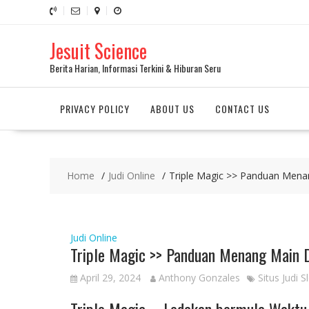
Skip
to
content
Jesuit Science
Berita Harian, Informasi Terkini & Hiburan Seru
PRIVACY POLICY
ABOUT US
CONTACT US
Home
Judi Online
Triple Magic >> Panduan Mena
Judi Online
Triple Magic >> Panduan Menang Main 
April 29, 2024
Anthony Gonzales
Situs Judi S