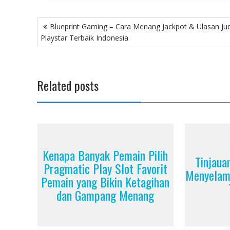
Navigasi
Blueprint Gaming – Cara Menang Jackpot & Ulasan Jud
pos
Playstar Terbaik Indonesia
Related posts
Kenapa Banyak Pemain Pilih
Tinjaua
Pragmatic Play Slot Favorit
Menyelam
Pemain yang Bikin Ketagihan
dan Gampang Menang