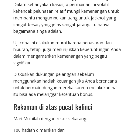
Dalam kebanyakan kasus, a permainan ini volatil
kehendak pelunasan relatif mungil kemenangan untuk
membantu mengumpulkan uang untuk jackpot yang
sangat besar, yang jelas sangat jarang. Itu hanya
bagaimana singa adalah.
Uji coba ini dilakukan murni karena penasaran dan
hiburan, tetapi juga menunjukkan keberuntungan Anda
dalam mengamankan kemenangan yang begitu
signifikan.
Diskusikan dukungan pelanggan sebelum
menggunakan hadiah keuangan jika Anda berencana
untuk bermain dengan mereka karena melakukan hal
itu bisa ada melanggar ketentuan bonus.
Rekaman di atas pucat kelinci
Mari Mulailah dengan rekor sekarang.
100 hadiah dimainkan dari: