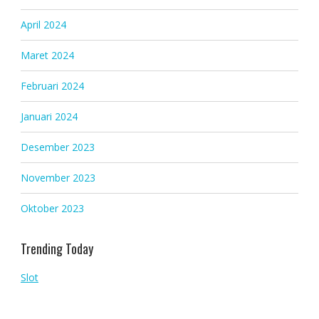
April 2024
Maret 2024
Februari 2024
Januari 2024
Desember 2023
November 2023
Oktober 2023
Trending Today
Slot