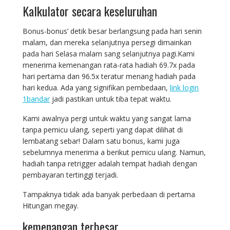
Kalkulator secara keseluruhan
Bonus-bonus’ detik besar berlangsung pada hari senin
malam, dan mereka selanjutnya persegi dimainkan
pada hari Selasa malam sang selanjutnya pagi.Kami
menerima kemenangan rata-rata hadiah 69.7x pada
hari pertama dan 96.5x teratur menang hadiah pada
hari kedua. Ada yang signifikan pembedaan,
link login
1bandar
jadi pastikan untuk tiba tepat waktu.
Kami awalnya pergi untuk waktu yang sangat lama
tanpa pemicu ulang, seperti yang dapat dilihat di
lembatang sebar! Dalam satu bonus, kami juga
sebelumnya menerima a berikut pemicu ulang. Namun,
hadiah tanpa retrigger adalah tempat hadiah dengan
pembayaran tertinggi terjadi.
Tampaknya tidak ada banyak perbedaan di pertama
Hitungan megay.
kemenangan terbesar