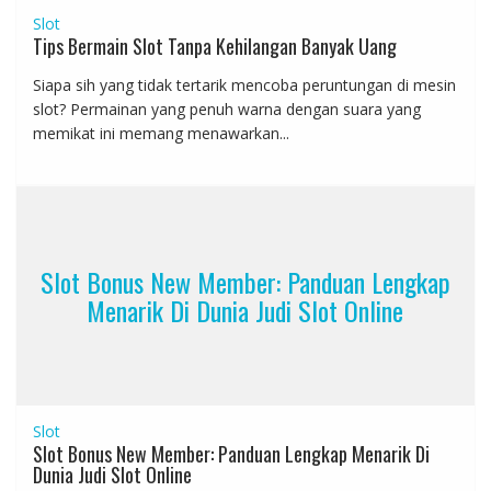
Slot
Tips Bermain Slot Tanpa Kehilangan Banyak Uang
Siapa sih yang tidak tertarik mencoba peruntungan di mesin
slot? Permainan yang penuh warna dengan suara yang
memikat ini memang menawarkan...
Slot Bonus New Member: Panduan Lengkap
Menarik Di Dunia Judi Slot Online
Slot
Slot Bonus New Member: Panduan Lengkap Menarik Di
Dunia Judi Slot Online